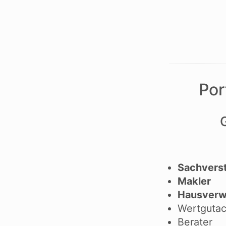
Datenschutzerklärung
Cookies
Por
30 Jahre Erfahrung und Expertise
+ hochzufriedene Kunden
+ zertifizierte und bestätigte Experten
Sachvers
+ im Herzen von Augsburg
Makler
+ aus der Region, für die Region
Hausverw
Wertguta
Berater
Hartmann & Brehmer GmbH & Co. KG