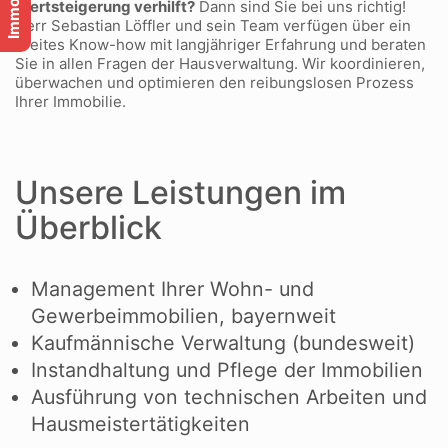
Wertsteigerung verhilft?
Dann sind Sie bei uns richtig!
Herr Sebastian Löffler und sein Team verfügen über ein
breites Know-how mit langjähriger Erfahrung und beraten
Sie in allen Fragen der Hausverwaltung. Wir koordinieren,
überwachen und optimieren den reibungslosen Prozess
Ihrer Immobilie.
Impressum
Unsere Leistungen im
Datenschutzerklärung
Überblick
Cookies
Management Ihrer Wohn- und
Gewerbeimmobilien, bayernweit
Kaufmännische Verwaltung (bundesweit)
30 Jahre Erfahrung und Expertise
Instandhaltung und Pflege der Immobilien
+ hochzufriedene Kunden
Ausführung von technischen Arbeiten und
+ zertifizierte und bestätigte Experten
+ im Herzen von Augsburg
Hausmeistertätigkeiten
+ aus der Region, für die Region